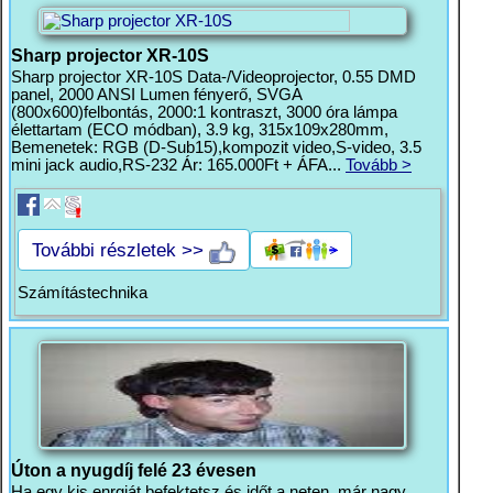
Sharp projector XR-10S
Sharp projector XR-10S Data-/Videoprojector, 0.55 DMD
panel, 2000 ANSI Lumen fényerő, SVGA
(800x600)felbontás, 2000:1 kontraszt, 3000 óra lámpa
élettartam (ECO módban), 3.9 kg, 315x109x280mm,
Bemenetek: RGB (D-Sub15),kompozit video,S-video, 3.5
mini jack audio,RS-232 Ár: 165.000Ft + ÁFA...
Tovább >
További részletek >>
Számítástechnika
Úton a nyugdíj felé 23 évesen
Ha egy kis enrgiát befektetsz és időt a neten, már nagy