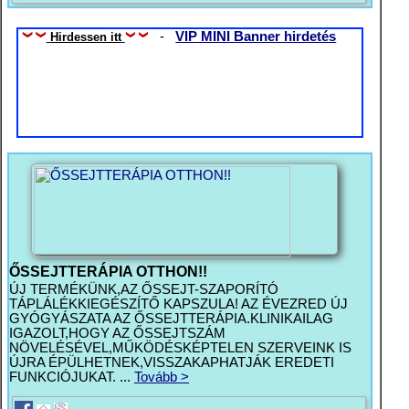
-
VIP MINI Banner hirdetés
Hirdessen itt
ŐSSEJTTERÁPIA OTTHON!!
ÚJ TERMÉKÜNK,AZ ŐSSEJT-SZAPORÍTÓ
TÁPLÁLÉKKIEGÉSZÍTŐ KAPSZULA! AZ ÉVEZRED ÚJ
GYÓGYÁSZATA AZ ŐSSEJTTERÁPIA.KLINIKAILAG
IGAZOLT,HOGY AZ ŐSSEJTSZÁM
NÖVELÉSÉVEL,MŰKÖDÉSKÉPTELEN SZERVEINK IS
ÚJRA ÉPÜLHETNEK,VISSZAKAPHATJÁK EREDETI
FUNKCIÓJUKAT. ...
Tovább >