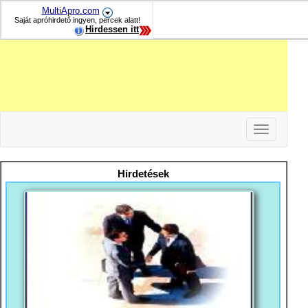
MultiApro.com
Saját apróhirdető ingyen, percek alatt!
Hirdessen itt
Toggle
navigation
-
-
Hirdetések
-