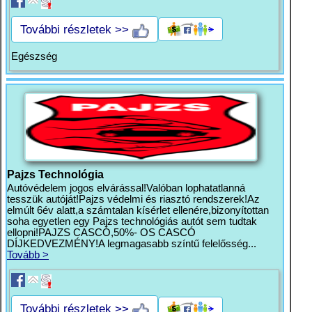
További részletek >>
Egészség
Pajzs Technológia
Autóvédelem jogos elvárással!Valóban lophatatlanná
tesszük autóját!Pajzs védelmi és riasztó rendszerek!Az
elmúlt 6év alatt,a számtalan kísérlet ellenére,bizonyítottan
soha egyetlen egy Pajzs technológiás autót sem tudtak
ellopni!PAJZS CASCÓ,50%- OS CASCÓ
DÍJKEDVEZMÉNY!A legmagasabb színtű felelősség...
Tovább >
További részletek >>