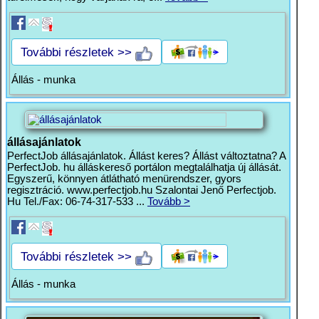
További részletek >>
Állás - munka
állásajánlatok
PerfectJob állásajánlatok. Állást keres? Állást változtatna? A
PerfectJob. hu álláskereső portálon megtalálhatja új állását.
Egyszerű, könnyen átlátható menürendszer, gyors
regisztráció. www.perfectjob.hu Szalontai Jenő Perfectjob.
Hu Tel./Fax: 06-74-317-533 ...
Tovább >
További részletek >>
Állás - munka