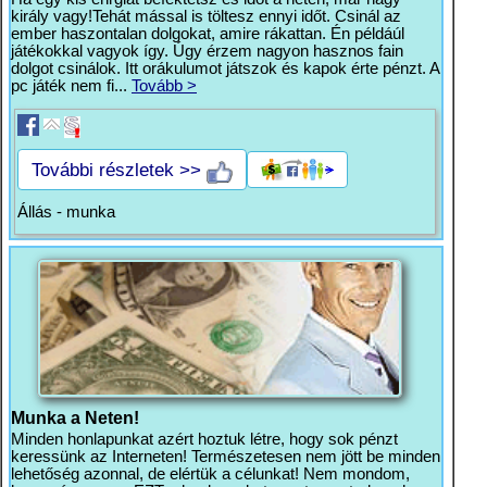
király vagy!Tehát mással is töltesz ennyi időt. Csinál az
ember haszontalan dolgokat, amire rákattan. Én példáúl
játékokkal vagyok így. Úgy érzem nagyon hasznos fain
dolgot csinálok. Itt orákulumot játszok és kapok érte pénzt. A
pc játék nem fi...
Tovább >
További részletek >>
Állás - munka
Munka a Neten!
Minden honlapunkat azért hoztuk létre, hogy sok pénzt
keressünk az Interneten! Természetesen nem jött be minden
lehetőség azonnal, de elértük a célunkat! Nem mondom,