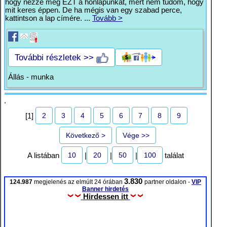
hogy nézze meg EZT a honlapunkat, mert nem tudom, hogy
mit keres éppen. De ha mégis van egy szabad perce,
kattintson a lap címére. ...
Tovább >
További részletek >>
Állás - munka
.
2
3
4
5
6
7
8
9
[1]
Következő >
Vége >>
10
20
50
100
A listában
|
|
|
találat
3.830
124.987
megjelenés az elmúlt 24 órában
partner oldalon -
VIP
Banner hirdetés
Hirdessen itt