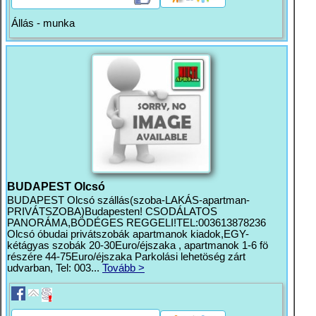
Állás - munka
BUDAPEST Olcsó
BUDAPEST Olcsó szállás(szoba-LAKÁS-apartman-
PRIVÁTSZOBA)Budapesten! CSODÁLATOS
PANORÁMA,BÖDÉGES REGGELI!TEL:003613878236
Olcsó óbudai privátszobák apartmanok kiadok,EGY-
kétágyas szobák 20-30Euro/éjszaka , apartmanok 1-6 fö
részére 44-75Euro/éjszaka Parkolási lehetöség zárt
udvarban, Tel: 003...
Tovább >